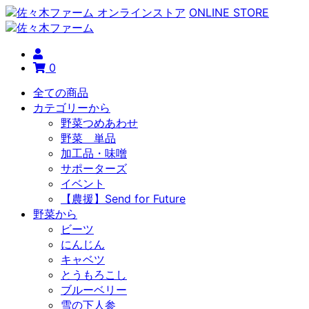
ONLINE STORE
0
全ての商品
カテゴリーから
野菜つめあわせ
野菜 単品
加工品・味噌
サポーターズ
イベント
【農援】Send for Future
野菜から
ビーツ
にんじん
キャベツ
とうもろこし
ブルーベリー
雪の下人参