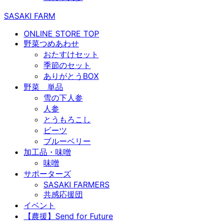
SASAKI FARM
ONLINE STORE TOP
野菜つめあわせ
おたすけセット
季節のセット
ありがとうBOX
野菜 単品
雪の下人参
人参
とうもろこし
ビーツ
ブルーベリー
加工品・味噌
味噌
サポーターズ
SASAKI FARMERS
共感応援団
イベント
【農援】Send for Future