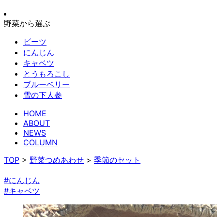
野菜から選ぶ
ビーツ
にんじん
キャベツ
とうもろこし
ブルーベリー
雪の下人参
HOME
ABOUT
NEWS
COLUMN
TOP
>
野菜つめあわせ
>
季節のセット
#にんじん
#キャベツ