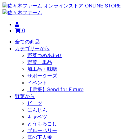
ONLINE STORE
0
全ての商品
カテゴリーから
野菜つめあわせ
野菜 単品
加工品・味噌
サポーターズ
イベント
【農援】Send for Future
野菜から
ビーツ
にんじん
キャベツ
とうもろこし
ブルーベリー
雪の下人参