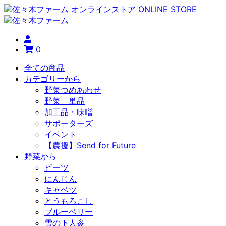
ONLINE STORE
0
全ての商品
カテゴリーから
野菜つめあわせ
野菜 単品
加工品・味噌
サポーターズ
イベント
【農援】Send for Future
野菜から
ビーツ
にんじん
キャベツ
とうもろこし
ブルーベリー
雪の下人参