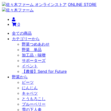
ONLINE STORE
0
全ての商品
カテゴリーから
野菜つめあわせ
野菜 単品
加工品・味噌
サポーターズ
イベント
【農援】Send for Future
野菜から
ビーツ
にんじん
キャベツ
とうもろこし
ブルーベリー
雪の下人参