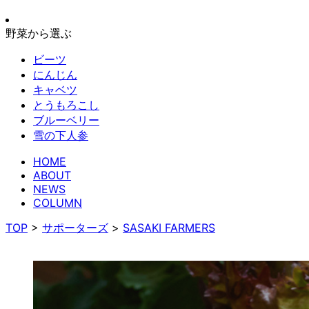
野菜から選ぶ
ビーツ
にんじん
キャベツ
とうもろこし
ブルーベリー
雪の下人参
HOME
ABOUT
NEWS
COLUMN
TOP
>
サポーターズ
>
SASAKI FARMERS