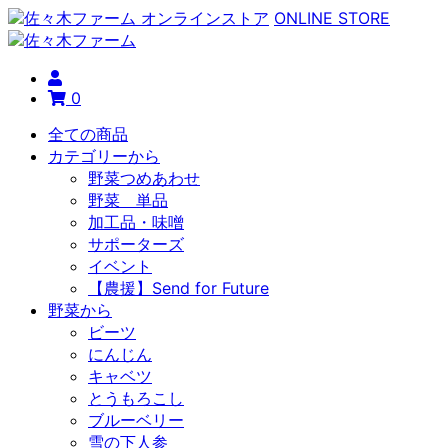
ONLINE STORE
0
全ての商品
カテゴリーから
野菜つめあわせ
野菜 単品
加工品・味噌
サポーターズ
イベント
【農援】Send for Future
野菜から
ビーツ
にんじん
キャベツ
とうもろこし
ブルーベリー
雪の下人参